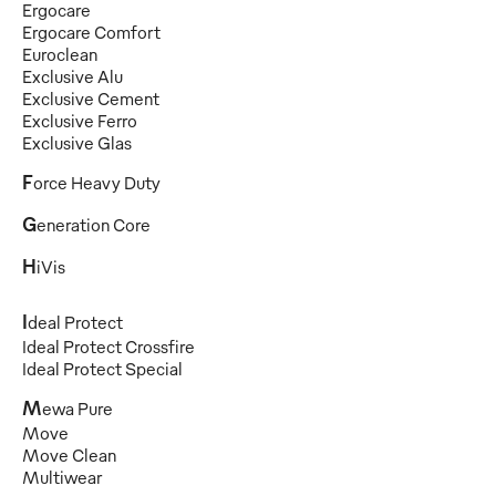
Ergocare
Ergocare Comfort
Euroclean
Exclusive Alu
Exclusive Cement
Exclusive Ferro
Exclusive Glas
F
orce Heavy Duty
G
eneration Core
H
iVis
I
deal Protect
Ideal Protect Crossfire
Ideal Protect Special
M
ewa Pure
Move
Move Clean
Multiwear