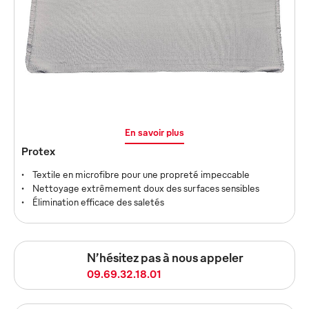
Le test de service pour les lavettes
Testez notre service jusqu'à deux mois. Si vous êtes
convaincu à la fin du test, le contrat à l’essai devient
un contrat à plus long terme.
En savoir plus
Protex
Textile en microfibre pour une propreté impeccable
Nettoyage extrêmement doux des surfaces sensibles
Élimination efficace des saletés
N’hésitez pas à nous appeler
09.69.32.18.01