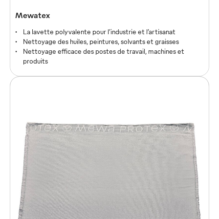
Mewatex Ultra
Mewatex
Lavette qui ne peluche pas
La lavette polyvalente pour l’industrie et l’artisanat
Nettoyage extrêmement doux des surfaces sensibles
Nettoyage des huiles, peintures, solvants et graisses
Pouvoir absorbant ultra rapide
Nettoyage efficace des postes de travail, machines et
produits