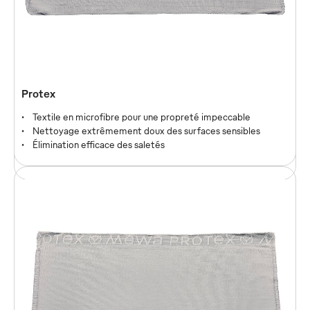
Mewatex
Protex
La lavette polyvalente pour l’industrie et l’artisanat
Textile en microfibre pour une propreté impeccable
Nettoyage des huiles, peintures, solvants et graisses
Nettoyage extrêmement doux des surfaces sensibles
Nettoyage efficace des postes de travail, machines et
Élimination efficace des saletés
produits