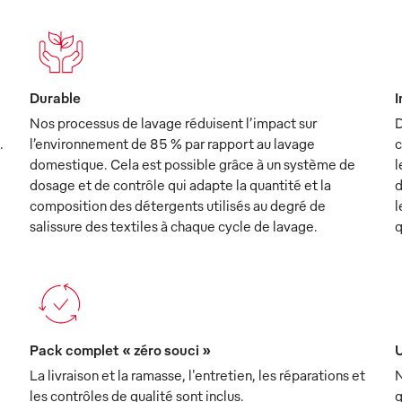
Durable
I
Nos processus de lavage réduisent l’impact sur
D
.
l’environnement de 85 % par rapport au lavage
c
domestique. Cela est possible grâce à un système de
l
dosage et de contrôle qui adapte la quantité et la
d
composition des détergents utilisés au degré de
l
salissure des textiles à chaque cycle de lavage.
q
Pack complet « zéro souci »
U
La livraison et la ramasse, l'entretien, les réparations et
N
les contrôles de qualité sont inclus.
q