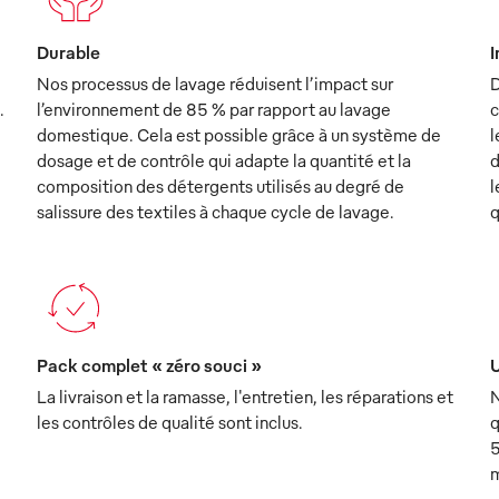
Durable
I
Nos processus de lavage réduisent l’impact sur
D
.
l’environnement de 85 % par rapport au lavage
c
domestique. Cela est possible grâce à un système de
l
dosage et de contrôle qui adapte la quantité et la
d
composition des détergents utilisés au degré de
l
salissure des textiles à chaque cycle de lavage.
q
Pack complet « zéro souci »
U
La livraison et la ramasse, l'entretien, les réparations et
N
les contrôles de qualité sont inclus.
q
5
m