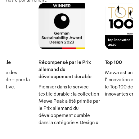
iècle
Récompensé par le Prix
Top 100
allemand du
rtie des
Mewa est un ch
développement durable
ècle - pour la
l’innovation et 
écutive.
Pionnier dans le service
le Top 100 des 
textile durable : la collection
innovantes en 
Mewa Peak a été primée par
le Prix allemand du
développement durable
dans la catégorie « Design »