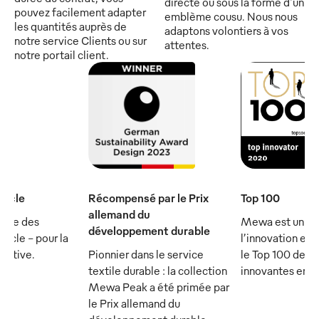
directe ou sous la forme d'un
pouvez facilement adapter
emblème cousu. Nous nous
les quantités auprès de
adaptons volontiers à vos
notre service Clients ou sur
attentes.
notre portail client.
iècle
Récompensé par le Prix
Top 100
allemand du
rtie des
Mewa est un ch
développement durable
ècle - pour la
l’innovation et 
écutive.
Pionnier dans le service
le Top 100 des 
textile durable : la collection
innovantes en 
Mewa Peak a été primée par
le Prix allemand du