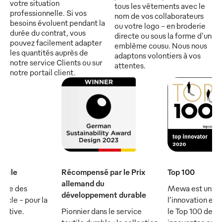
votre situation
tous les vêtements avec le
professionnelle. Si vos
nom de vos collaborateurs
besoins évoluent pendant la
ou votre logo - en broderie
durée du contrat, vous
directe ou sous la forme d'un
pouvez facilement adapter
emblème cousu. Nous nous
les quantités auprès de
adaptons volontiers à vos
notre service Clients ou sur
attentes.
notre portail client.
iècle
Récompensé par le Prix
Top 100
allemand du
rtie des
Mewa est un ch
développement durable
ècle - pour la
l’innovation et 
écutive.
Pionnier dans le service
le Top 100 des 