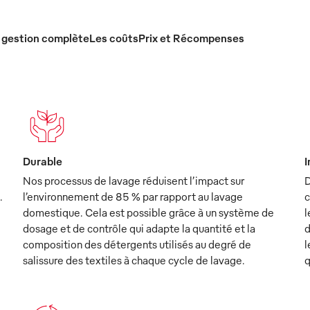
 gestion complète
Les coûts
Prix et Récompenses
Durable
I
Nos processus de lavage réduisent l’impact sur
D
.
l’environnement de 85 % par rapport au lavage
c
domestique. Cela est possible grâce à un système de
l
dosage et de contrôle qui adapte la quantité et la
d
composition des détergents utilisés au degré de
l
salissure des textiles à chaque cycle de lavage.
q