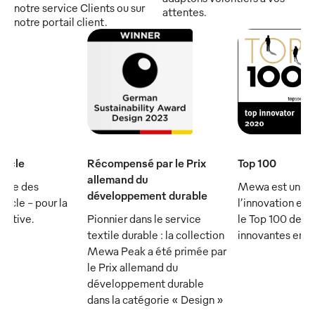
notre service Clients ou sur
attentes.
notre portail client.
iècle
Récompensé par le Prix
Top 100
allemand du
rtie des
Mewa est un ch
développement durable
ècle - pour la
l’innovation et 
écutive.
Pionnier dans le service
le Top 100 des 
textile durable : la collection
innovantes en 
Mewa Peak a été primée par
le Prix allemand du
développement durable
dans la catégorie « Design »