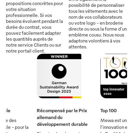
propositions concrètes pour
possibilité de personnaliser
votre situation
tous les vêtements avec le
professionnelle. Si vos
nom de vos collaborateurs
besoins évoluent pendant la
ou votre logo - en broderie
durée du contrat, vous
directe ou sous la forme d'un
pouvez facilement adapter
emblème cousu. Nous nous
les quantités auprès de
adaptons volontiers à vos
notre service Clients ou sur
attentes.
notre portail client.
iècle
Récompensé par le Prix
Top 100
allemand du
rtie des
Mewa est un ch
développement durable
ècle - pour la
l’innovation et 