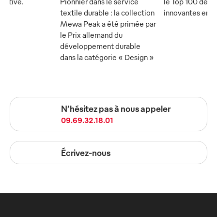
écutive.
Pionnier dans le service
le Top 100 des 
textile durable : la collection
innovantes en 
Mewa Peak a été primée par
le Prix allemand du
développement durable
dans la catégorie « Design »
N’hésitez pas à nous appeler
09.69.32.18.01
Écrivez-nous