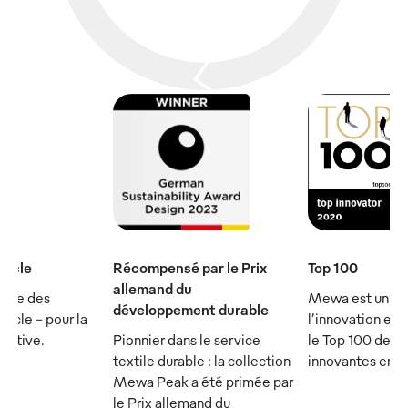
iècle
Récompensé par le Prix
Top 100
allemand du
rtie des
Mewa est un ch
développement durable
ècle - pour la
l’innovation et 
écutive.
Pionnier dans le service
le Top 100 des 
textile durable : la collection
innovantes en 
Mewa Peak a été primée par
le Prix allemand du