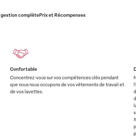
 gestion complète
Prix et Récompenses
Confortable
D
Concentrez-vous sur vos compétences clés pendant
N
que nous nous occupons de vos vêtements de travail et
l
de vos lavettes.
d
d
l
s
M
p
p