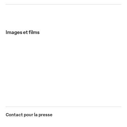
Images et films
Les lavettes industrielles
Les lavettes sont
sont intégrées au
stockées dans des
système de réutilisation
conteneurs de sécurité
de Mewa
hermétiques
JPG
JPG
Contact pour la presse