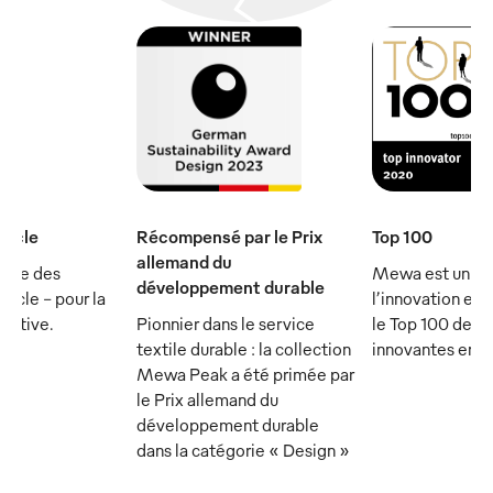
iècle
Récompensé par le Prix
Top 100
allemand du
rtie des
Mewa est un ch
développement durable
ècle - pour la
l’innovation et 
écutive.
Pionnier dans le service
le Top 100 des 
textile durable : la collection
innovantes en 
Mewa Peak a été primée par
le Prix allemand du
développement durable
dans la catégorie « Design »